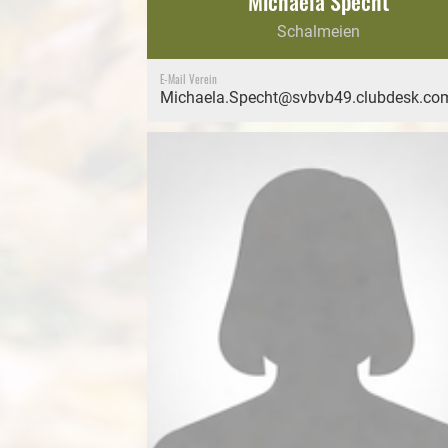
Michaela Specht
Schalmeien
E-Mail Verein
Michaela.Specht@svbvb49.clubdesk.co