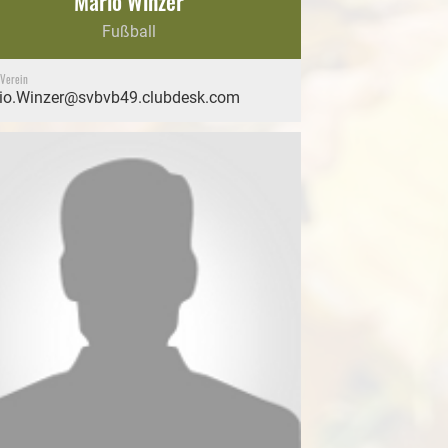
Mario Winzer
Fußball
 Verein
io.Winzer@svbvb49.clubdesk.com