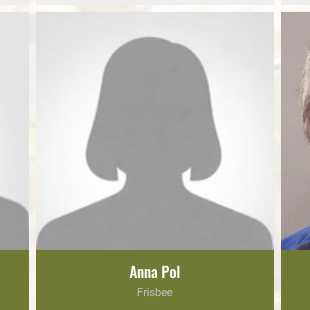
Anna Pol
Frisbee