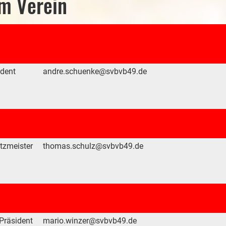
em Verein
ident
andre.schuenke@svbvb49.de
tzmeister
thomas.schulz@svbvb49.de
-Präsident
mario.winzer@svbvb49.de