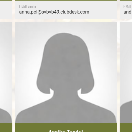
E-Mail Verein
E-Mail
m
anna.pol@svbvb49.clubdesk.com
and