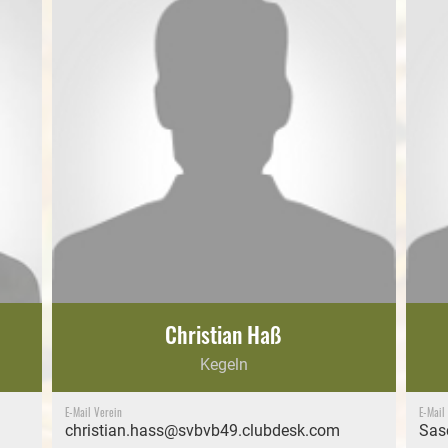
Christian Haß
Kegeln
E-Mail Verein
E-Mail
christian.hass@svbvb49.clubdesk.com
Sas