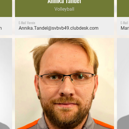
Annika Tandel
Volleyball
E-Mail Verein
E-Mail
m
Annika.Tandel@svbvb49.clubdesk.com
Mar