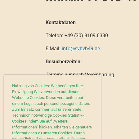
Kontaktdaten
Telefon: +49 (30)
8109 6330
E-Mail:
info@svbvb49.de
Besucherzeiten:
Termine nur nach Vereinbarung
Nutzung von Cookies: Wir benötigen Ihre
Postanschrift
Einwilligung Wir verwenden auf dieser
Webseite Cookies. Diese verarbeiten bei
SV BVB 49 e.V.
einem Login auch personenbezogene Daten.
Zum Einsatz kommen auf unserer Seite:
Siegfriedstr. 71
Technisch notwendige Cookies Statistik-
Cookies Indem Sie auf „Weitere
10365 Berlin
Informationen“ klicken, erhalten Sie genauere
Informationen zu unseren Cookies. Durch
einen Klick auf das Auswahlfeld „Cookies